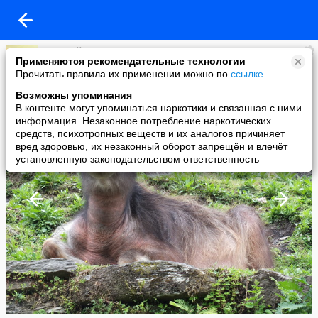
Николай Ларин
Применяются рекомендательные технологии
added a photo
Прочитать правила их применении можно по
ссылке
.
22 Mar в 21:49
Возможны упоминания
В контенте могут упоминаться наркотики и связанная с ними
информация. Незаконное потребление наркотических
средств, психотропных веществ и их аналогов причиняет
вред здоровью, их незаконный оборот запрещён и влечёт
установленную законодательством ответственность