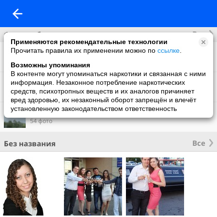
Все
Фотоальбомы
Применяются рекомендательные технологии
Прочитать правила их применении можно по
ссылке
.
Фото со мной
81 фото
Возможны упоминания
В контенте могут упоминаться наркотики и связанная с ними
Анимация
информация. Незаконное потребление наркотических
1 фото
средств, психотропных веществ и их аналогов причиняет
вред здоровью, их незаконный оборот запрещён и влечёт
установленную законодательством ответственность
Чернолучье. Май 2010
54 фото
Все
Без названия