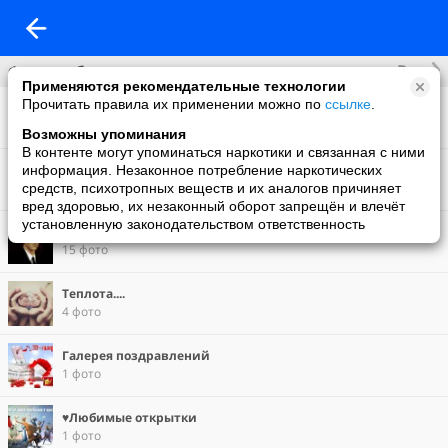
Все
Фотоальбомы
Применяются рекомендательные технологии
Прочитать правила их применении можно по
ссылке
.
Что нового
22 фото
Возможны упоминания
В контенте могут упоминаться наркотики и связанная с ними
Фон на обложку
информация. Незаконное потребление наркотических
5 фото
средств, психотропных веществ и их аналогов причиняет
вред здоровью, их незаконный оборот запрещён и влечёт
установленную законодательством ответственность
Художник Константин Васильев
15 фото
Теплота....
4 фото
Галерея поздравлений
1 фото
♥Любимые открытки
1 фото