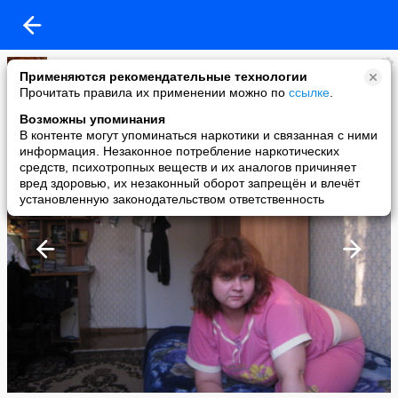
Оксана Ракова
Применяются рекомендательные технологии
added a photo
Прочитать правила их применении можно по
ссылке
.
29 Oct в 14:07
Возможны упоминания
В контенте могут упоминаться наркотики и связанная с ними
информация. Незаконное потребление наркотических
средств, психотропных веществ и их аналогов причиняет
вред здоровью, их незаконный оборот запрещён и влечёт
установленную законодательством ответственность