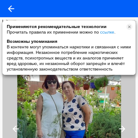
ольга придатко
Применяются рекомендательные технологии
added a photo
Прочитать правила их применении можно по
ссылке
.
26 Aug в 12:50
Возможны упоминания
В контенте могут упоминаться наркотики и связанная с ними
информация. Незаконное потребление наркотических
средств, психотропных веществ и их аналогов причиняет
вред здоровью, их незаконный оборот запрещён и влечёт
установленную законодательством ответственность