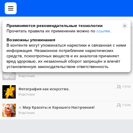
Применяются рекомендательные технологии
Прочитать правила их применении можно по
ссылке
.
10291
За Тридцать
Участник
Возможны упоминания
В контенте могут упоминаться наркотики и связанная с ними
97403
информация. Незаконное потребление наркотических
Компьютеры и интернет
средств, психотропных веществ и их аналогов причиняет
Участник
вред здоровью, их незаконный оборот запрещён и влечёт
установленную законодательством ответственность
38121
Мама - я люблю тебя
Участник
119725
Фотография как искусство.
Участник
113230
☼ Мир Красоты и Хорошего Настроения!
Участник