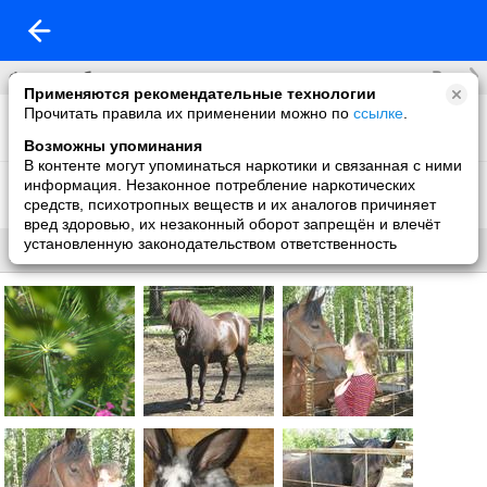
Все
Фотоальбомы
Применяются рекомендательные технологии
Прочитать правила их применении можно по
ссылке
.
Лошади и природа
13 фото
Возможны упоминания
В контенте могут упоминаться наркотики и связанная с ними
Фон на обложку
информация. Незаконное потребление наркотических
1 фото
средств, психотропных веществ и их аналогов причиняет
вред здоровью, их незаконный оборот запрещён и влечёт
установленную законодательством ответственность
Все
Без названия