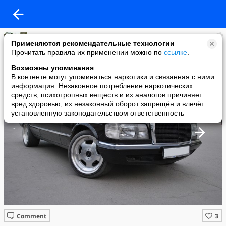
Серик Омаров
Применяются рекомендательные технологии
added a photo
Прочитать правила их применении можно по
ссылке
.
27 Jun в 15:07
Возможны упоминания
В контенте могут упоминаться наркотики и связанная с ними
информация. Незаконное потребление наркотических
средств, психотропных веществ и их аналогов причиняет
вред здоровью, их незаконный оборот запрещён и влечёт
установленную законодательством ответственность
Comment