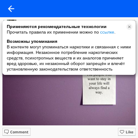
Ольга Шушулкова
Применяются рекомендательные технологии
added a photo
Прочитать правила их применении можно по
ссылке
.
22 Jul в 22:41
Возможны упоминания
В контенте могут упоминаться наркотики и связанная с ними
информация. Незаконное потребление наркотических
средств, психотропных веществ и их аналогов причиняет
вред здоровью, их незаконный оборот запрещён и влечёт
установленную законодательством ответственность
Comment
Like