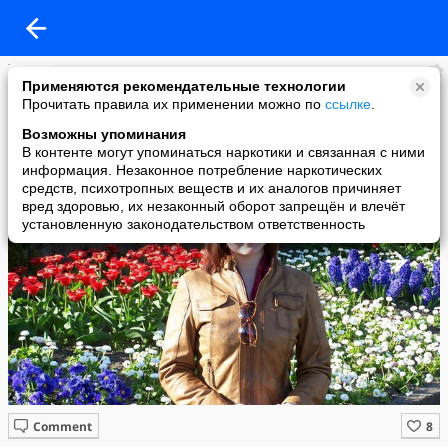
пупурс оксана
Применяются рекомендательные технологии
added a photo
Прочитать правила их применении можно по
ссылке
.
20 Apr в 02:16
Возможны упоминания
В контенте могут упоминаться наркотики и связанная с ними
информация. Незаконное потребление наркотических
средств, психотропных веществ и их аналогов причиняет
вред здоровью, их незаконный оборот запрещён и влечёт
установленную законодательством ответственность
Comment