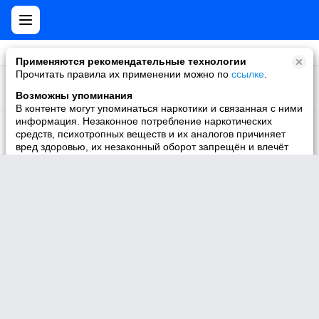
Применяются рекомендательные технологии
Прочитать правила их применении можно по
ссылке
.
1848656
Гид по путешествиям
Участник
Возможны упоминания
В контенте могут упоминаться наркотики и связанная с ними
1959614
информация. Незаконное потребление наркотических
Записки Казановы
средств, психотропных веществ и их аналогов причиняет
Участник
вред здоровью, их незаконный оборот запрещён и влечёт
установленную законодательством ответственность