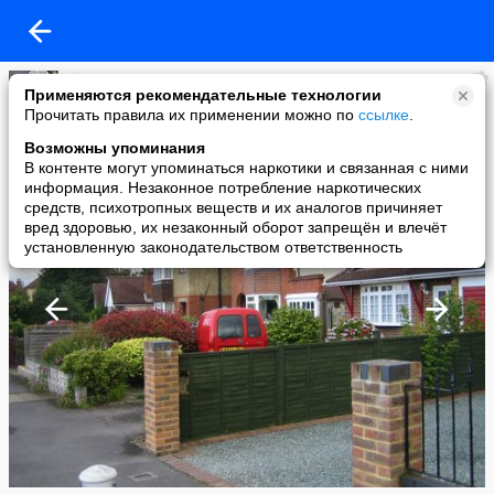
Alexey
Применяются рекомендательные технологии
added a photo
Прочитать правила их применении можно по
ссылке
.
16 Jul в 16:30
Возможны упоминания
В контенте могут упоминаться наркотики и связанная с ними
информация. Незаконное потребление наркотических
средств, психотропных веществ и их аналогов причиняет
вред здоровью, их незаконный оборот запрещён и влечёт
установленную законодательством ответственность