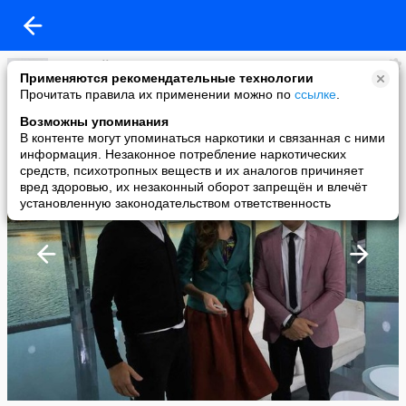
Дмитрий Маликов
Применяются рекомендательные технологии
added a photo
Прочитать правила их применении можно по
ссылке
.
03 Oct в 13:25
Возможны упоминания
В контенте могут упоминаться наркотики и связанная с ними
информация. Незаконное потребление наркотических
средств, психотропных веществ и их аналогов причиняет
вред здоровью, их незаконный оборот запрещён и влечёт
установленную законодательством ответственность