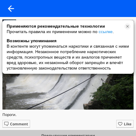
PitMix
Применяются рекомендательные технологии
added a photo
Прочитать правила их применении можно по
ссылке
.
29 Sep в 15:04
Возможны упоминания
В контенте могут упоминаться наркотики и связанная с ними
информация. Незаконное потребление наркотических
средств, психотропных веществ и их аналогов причиняет
вред здоровью, их незаконный оборот запрещён и влечёт
установленную законодательством ответственность
Пороги.
Comment
Like
Предыдущие комментарии