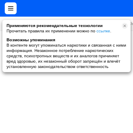
Все игры
Стратегии
Слоты и покер
Ролевые
Ф
Применяются рекомендательные технологии
Прочитать правила их применении можно по
ссылке
.
Возможны упоминания
Скидки и акции
В контенте могут упоминаться наркотики и связанная с ними
информация. Незаконное потребление наркотических
Ни одной игры не найдено
средств, психотропных веществ и их аналогов причиняет
вред здоровью, их незаконный оборот запрещён и влечёт
установленную законодательством ответственность