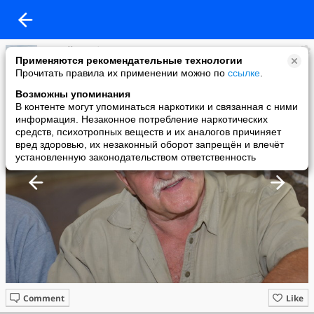
Сергей Прибор
Применяются рекомендательные технологии
added a photo
Прочитать правила их применении можно по
ссылке
.
22 Aug в 21:52
Возможны упоминания
В контенте могут упоминаться наркотики и связанная с ними
информация. Незаконное потребление наркотических
средств, психотропных веществ и их аналогов причиняет
вред здоровью, их незаконный оборот запрещён и влечёт
установленную законодательством ответственность
Comment
Like