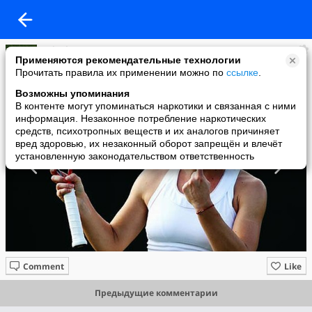
Raketka KZ
Применяются рекомендательные технологии
added a photo
Прочитать правила их применении можно по
ссылке
.
02 Jul в 11:12
Возможны упоминания
В контенте могут упоминаться наркотики и связанная с ними
информация. Незаконное потребление наркотических
средств, психотропных веществ и их аналогов причиняет
вред здоровью, их незаконный оборот запрещён и влечёт
установленную законодательством ответственность
Comment
Like
Предыдущие комментарии