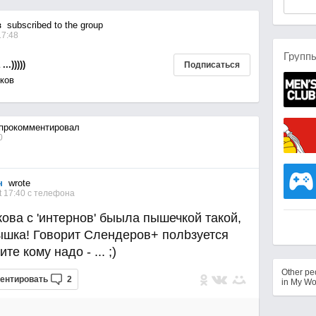
в
subscribed to the group
17:48
Групп
.)))))
Подписаться
ков
прокомментировал
0
н
wrote
t 17:40
с телефона
ва с 'интернов' быыла пышечкой такой,
ышка! Говоpит Слендеров+ полbзуется
те кому надо - ... ;)
Other p
ентировать
2
in My Wo