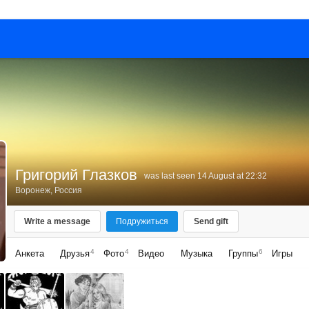
Григорий Глазков
was last seen 14 August at 22:32
Воронеж, Россия
Write a message
Подружиться
Send gift
4
4
6
Анкета
Друзья
Фото
Видео
Музыка
Группы
Игры