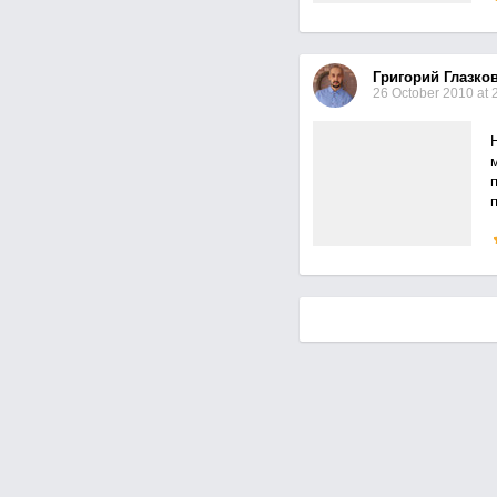
к
м
Григорий Глазко
26 October 2010 at 