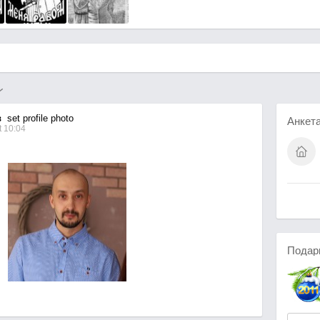
в
set profile photo
Анкет
 10:04
Подар