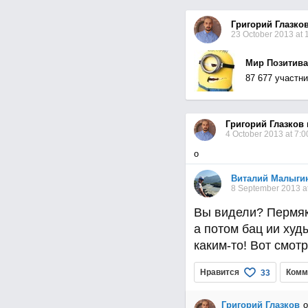
Григорий Глазко
23 October 2013 at 
Мир Позитива ..
87 677 участни
Григорий Глазков
4 October 2013 at 7:0
o
Виталий Малыги
8 September 2013 a
Вы видели? Пермяко
а потом бац ии худ
каким-то! Вот смотри
Нравится
Комм
33
Григорий Глазков
o