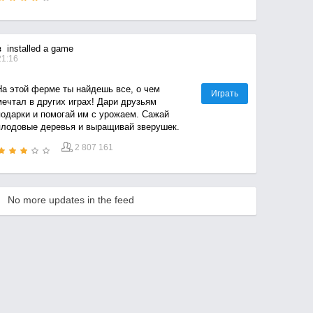
ота, енота, кролика или панду. Эти милые
существа будут постоянно приносить вам
оре счастья и позитива.
в
installed a game
21:16
На этой ферме ты найдешь все, о чем
Играть
мечтал в других играх! Дари друзьям
подарки и помогай им с урожаем. Сажай
плодовые деревья и выращивай зверушек.
2 807 161
No more updates in the feed