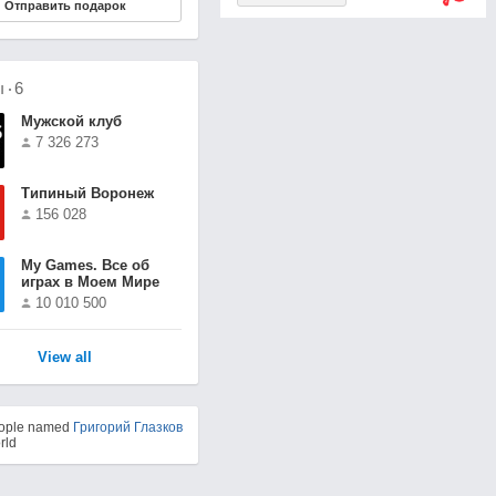
Отправить подарок
ы
6
Мужской клуб
7 326 273
Типиный Воронеж
156 028
Мy Games. Все об
играх в Моем Мире
10 010 500
View all
eople named
Григорий Глазков
rld