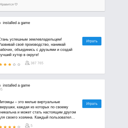
Нравится
в
installed a game
Стань успешным землевладельцем!
Играть
Развивай своё производство, нанимай
чих, объединись с друзьями и создай
учший хутор в округе!
387 765
в
installed a game
05
Питомцы – это милые виртуальные
Играть
зверушки, каждая из которых по своему
уникальна и может стать настоящим другом
ля своего хозяина. Каждый пользователь
может с легкостью получить себе в друзья
5
дного из шести питомцев: собаку, кошечку,