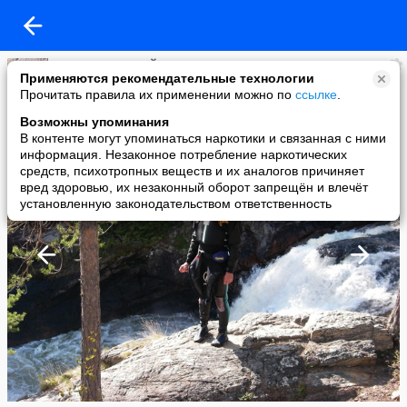
АНИКИН АЛЕКСЕЙ
Применяются рекомендательные технологии
added a photo
Прочитать правила их применении можно по
ссылке
.
30 Jun в 19:24
Возможны упоминания
В контенте могут упоминаться наркотики и связанная с ними
информация. Незаконное потребление наркотических
средств, психотропных веществ и их аналогов причиняет
вред здоровью, их незаконный оборот запрещён и влечёт
установленную законодательством ответственность