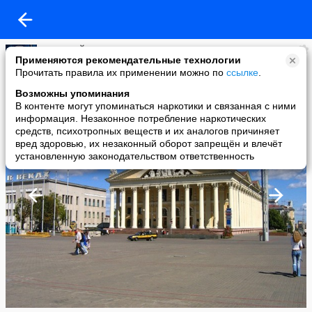
ЛАРА ЧАЙКА
Применяются рекомендательные технологии
added a photo
Прочитать правила их применении можно по
ссылке
.
30 Mar в 15:28
Возможны упоминания
В контенте могут упоминаться наркотики и связанная с ними
информация. Незаконное потребление наркотических
средств, психотропных веществ и их аналогов причиняет
вред здоровью, их незаконный оборот запрещён и влечёт
установленную законодательством ответственность