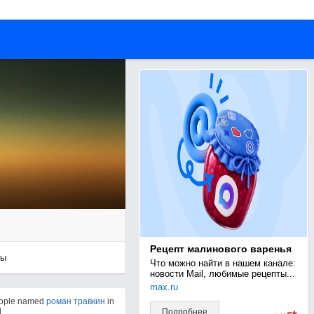
Рецепт малинового варенья
ры
Что можно найти в нашем канале: 
новости Mail, любимые рецепты...
max.ru
eople named
роман травкин
in
d
Подробнее