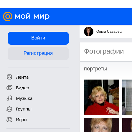
Ольга Саварец
Войти
Фотографии
Регистрация
портреты
Лента
Видео
Музыка
Группы
Игры