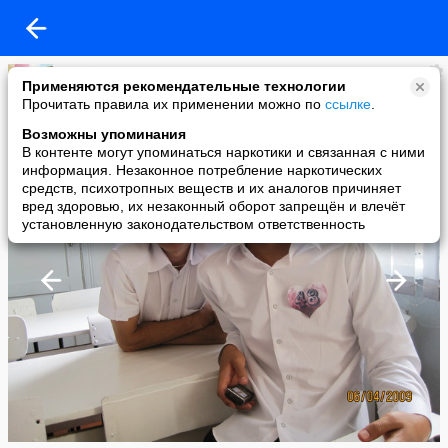
HOTtiBoY
Применяются рекомендательные технологии
added a photo
Прочитать правила их применении можно по
ссылке
.
24 Sep в 15:18
Возможны упоминания
В контенте могут упоминаться наркотики и связанная с ними
информация. Незаконное потребление наркотических
средств, психотропных веществ и их аналогов причиняет
вред здоровью, их незаконный оборот запрещён и влечёт
установленную законодательством ответственность