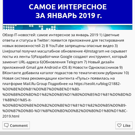
Обзор IT-новостей: самое интересное за январь 2019 1) Цветные
ответы и статусы в Twitter: появится приложение для тестирования
новых возможностей 2) В YouTube запрещены опасные видео 3)
LiveJournal получил масштабное обновление 4)Instagram не скрывает
посты из ленты 5)Разработчики Google создают инструмент, который
заменит URL-адреса 6)Обновления Telegram 7) Новый дизайн
приложений Gmail для Android и iOS 8) Новости Одноклассников 9)
ВКонтакте добавила каталог подкастов по тематическим рубрикам 10)
Новая система рекомендации контента «Пульс» появилась на
платформе Mail.Ru Group Подробнее на https://seolit.ru/blog/21882-
%D0%BE%D0%B1%D0%B7%D0%BE%D1%80-
%D0%B8%D0%BD%D1%82%D0%B5%D1%80%D0%B5%D1%81%D0%BD%D
1%8B%D1%85-it-
%D0%BD%D0%BE%D0%B2%D0%BE%D1%81%D1%82%D0%B5%D0%B9-
%D0%B7%D0%B0-%D1%8F%D0%BD%D0%B2%D0%B0%D1%80%D1%8C-
2019.html
Comment
Like