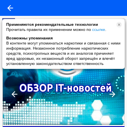
SEOlit publish
Применяются рекомендательные технологии
added a photo
Прочитать правила их применении можно по
ссылке
.
15 Feb в 14:00
Возможны упоминания
В контенте могут упоминаться наркотики и связанная с ними
информация. Незаконное потребление наркотических
средств, психотропных веществ и их аналогов причиняет
вред здоровью, их незаконный оборот запрещён и влечёт
установленную законодательством ответственность