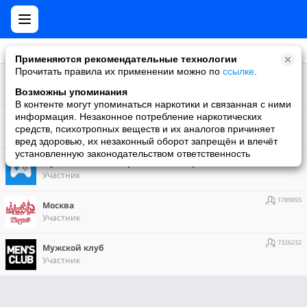
Применяются рекомендательные технологии
Прочитать правила их применении можно по
ссылке
.
16
ЕДИНАЯ РОССИЯ Волоколамск
Создатель
Возможны упоминания
В контенте могут упоминаться наркотики и связанная с ними
6
информация. Незаконное потребление наркотических
Строительная компания Строй-Мастер, г. Волоколамск
средств, психотропных веществ и их аналогов причиняет
Создатель
вред здоровью, их незаконный оборот запрещён и влечёт
установленную законодательством ответственность
10010945
Мy Games. Все об играх в Моем Мире
Участник
1789893
Москва
Участник
7326232
Мужской клуб
Участник