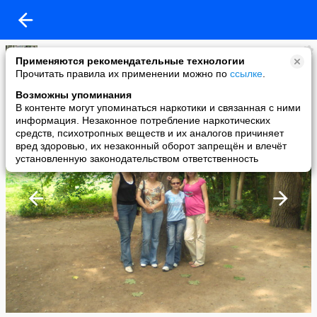
Татьяна Севастьянова
Применяются рекомендательные технологии
added a photo
Прочитать правила их применении можно по
ссылке
.
12 Jan в 16:00
Возможны упоминания
В контенте могут упоминаться наркотики и связанная с ними
информация. Незаконное потребление наркотических
средств, психотропных веществ и их аналогов причиняет
вред здоровью, их незаконный оборот запрещён и влечёт
установленную законодательством ответственность