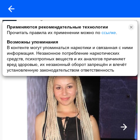
СТАРИЦКИЙ
Применяются рекомендательные технологии
added a photo
Прочитать правила их применении можно по
ссылке
.
29 Jul в 04:48
Возможны упоминания
В контенте могут упоминаться наркотики и связанная с ними
информация. Незаконное потребление наркотических
средств, психотропных веществ и их аналогов причиняет
вред здоровью, их незаконный оборот запрещён и влечёт
установленную законодательством ответственность