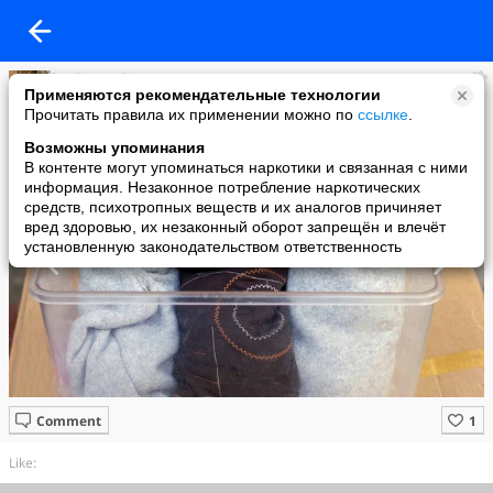
Uliana Uliana
Применяются рекомендательные технологии
added a photo
Прочитать правила их применении можно по
ссылке
.
19 Aug в 21:59
Возможны упоминания
В контенте могут упоминаться наркотики и связанная с ними
информация. Незаконное потребление наркотических
средств, психотропных веществ и их аналогов причиняет
вред здоровью, их незаконный оборот запрещён и влечёт
установленную законодательством ответственность
Comment
Like: