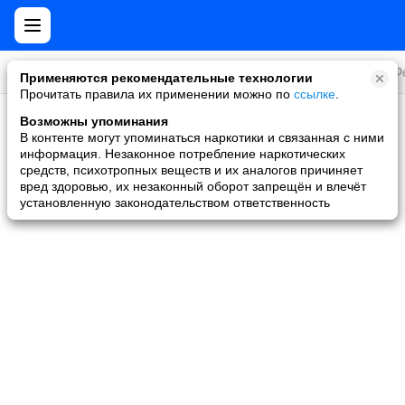
Все игры
Стратегии
Слоты и покер
Ролевые
Ф
Применяются рекомендательные технологии
Прочитать правила их применении можно по
ссылке
.
Возможны упоминания
Скидки и акции
В контенте могут упоминаться наркотики и связанная с ними
информация. Незаконное потребление наркотических
Ни одной игры не найдено
средств, психотропных веществ и их аналогов причиняет
вред здоровью, их незаконный оборот запрещён и влечёт
установленную законодательством ответственность