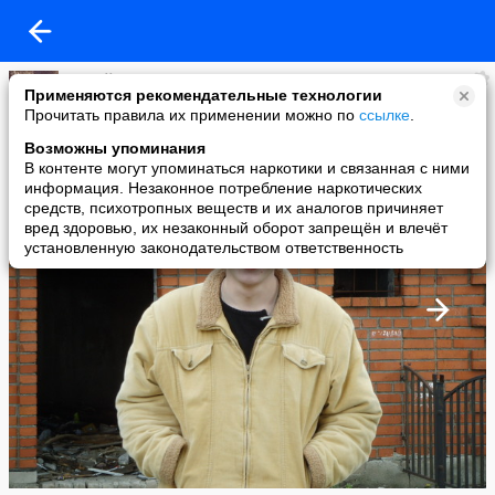
сергей шалягин
Применяются рекомендательные технологии
added a photo
Прочитать правила их применении можно по
ссылке
.
25 Mar в 22:51
Возможны упоминания
В контенте могут упоминаться наркотики и связанная с ними
информация. Незаконное потребление наркотических
средств, психотропных веществ и их аналогов причиняет
вред здоровью, их незаконный оборот запрещён и влечёт
установленную законодательством ответственность