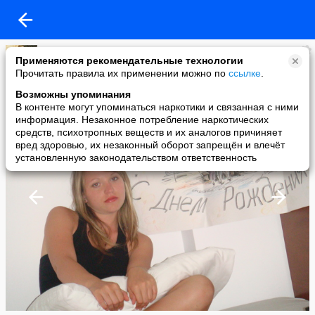
Татьяна Шептенко
Применяются рекомендательные технологии
added a photo
Прочитать правила их применении можно по
ссылке
.
30 Jan в 23:02
Возможны упоминания
В контенте могут упоминаться наркотики и связанная с ними
информация. Незаконное потребление наркотических
средств, психотропных веществ и их аналогов причиняет
вред здоровью, их незаконный оборот запрещён и влечёт
установленную законодательством ответственность