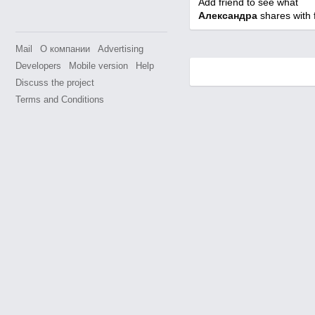
Add friend to see what
Александра
shares with f
Mail
О компании
Advertising
Developers
Mobile version
Help
Discuss the project
Terms and Conditions