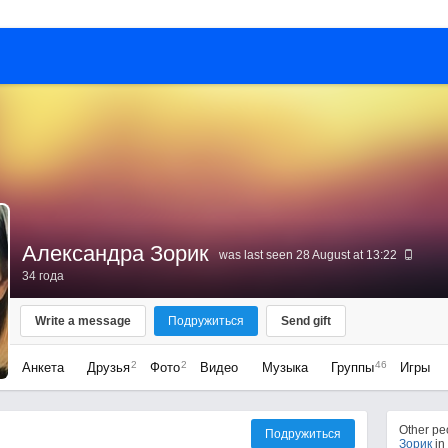
Александра Зорик
was last seen 28 August at 13:22
34 года
Write a message
Подружиться
Send gift
2
2
46
Анкета
Друзья
Фото
Видео
Музыка
Группы
Игры
Other p
Подружиться
Зорик
in