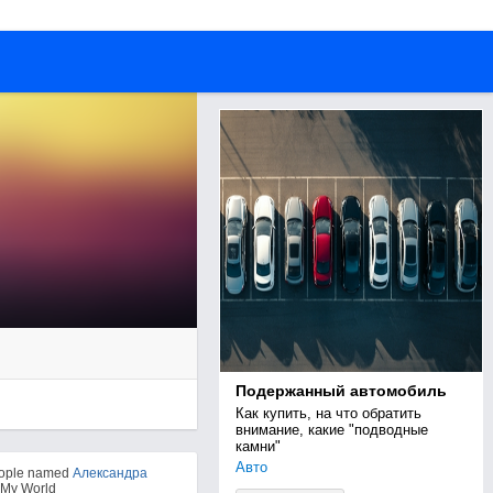
Подержанный автомобиль
Как купить, на что обратить 
внимание, какие "подводные 
камни"
Авто
eople named
Александра
 My World