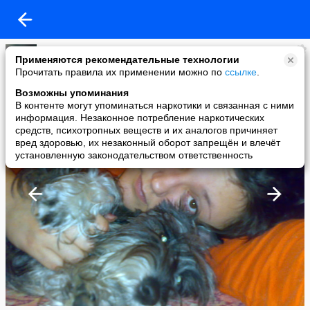
ирина симонова
Применяются рекомендательные технологии
added a photo
Прочитать правила их применении можно по
ссылке
.
04 Feb в 22:40
Возможны упоминания
В контенте могут упоминаться наркотики и связанная с ними
информация. Незаконное потребление наркотических
средств, психотропных веществ и их аналогов причиняет
вред здоровью, их незаконный оборот запрещён и влечёт
установленную законодательством ответственность