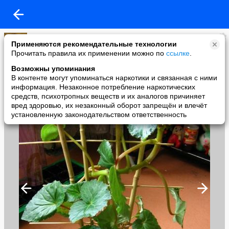
ПоТеРяШкА
Применяются рекомендательные технологии
added a photo
Прочитать правила их применении можно по
ссылке
.
07 Jun в 12:20
Возможны упоминания
В контенте могут упоминаться наркотики и связанная с ними
информация. Незаконное потребление наркотических
средств, психотропных веществ и их аналогов причиняет
вред здоровью, их незаконный оборот запрещён и влечёт
установленную законодательством ответственность