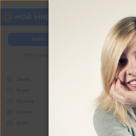
Александра Чехунова
Войти
Фотографии
Регистрация
Фото со мной
Лента
Видео
Музыка
Группы
Игры