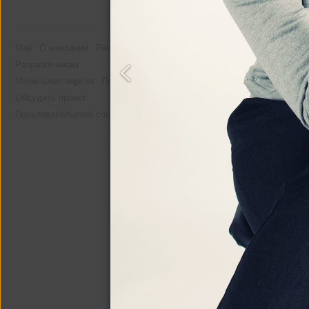
Mail
О компании
Реклама
Разработчикам
Мобильная версия
Помощь
Другие альбомы
Обсудить проект
Пользовательское соглашение
я и люди которых я
люблю!
26 фото