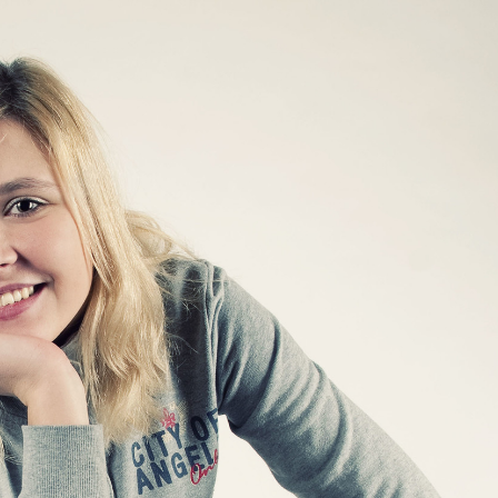
Анкета
Друзья
Фото
Видео
М