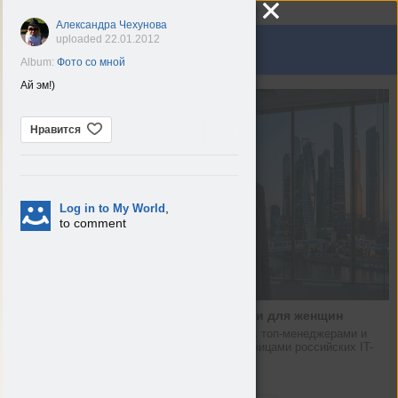
Александра Чехунова
uploaded 22.01.2012
Album:
Фото со мной
Ай эм!)
узыка
Группы
Игры
Нравится
,
Log in to My World
to comment
Технологии для женщин
Общаемся с топ-менеджерами и 
основательницами российских IT-
компаний
Hi-Tech