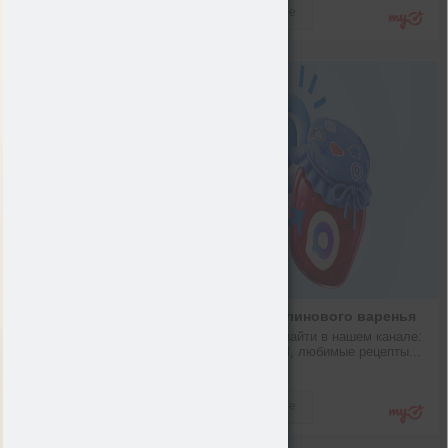
Подробнее
Рецепт малинового варенья
Что можно найти в нашем канале: 
новости Mail, любимые рецепты...
max.ru
Подробнее