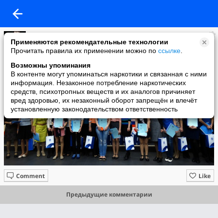
Савицкая Светлана
Применяются рекомендательные технологии
added a photo
Прочитать правила их применении можно по
ссылке
.
13 Nov в 12:27
Возможны упоминания
В контенте могут упоминаться наркотики и связанная с ними
информация. Незаконное потребление наркотических
средств, психотропных веществ и их аналогов причиняет
вред здоровью, их незаконный оборот запрещён и влечёт
установленную законодательством ответственность
Comment
Like
Предыдущие комментарии