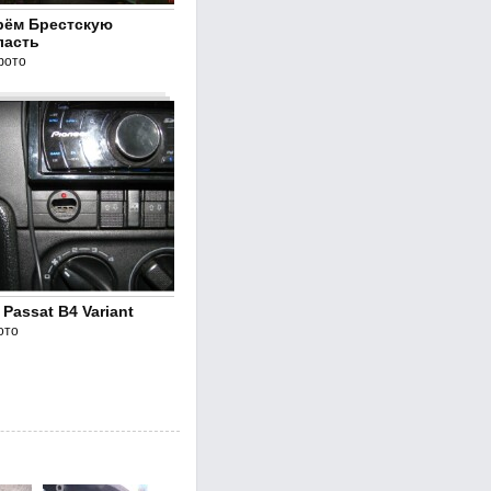
рём Брестскую
ласть
фото
Passat B4 Variant
ото