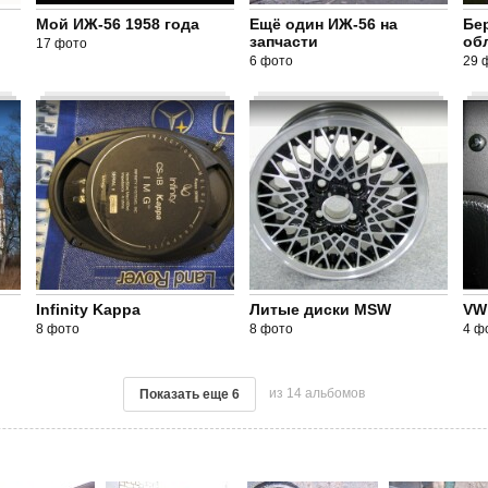
Мой ИЖ-56 1958 года
Ещё один ИЖ-56 на
Бе
запчасти
об
17 фото
6 фото
29 
Infinity Kappa
Литые диски MSW
VW 
8 фото
8 фото
4 ф
из 14 альбомов
Показать еще
6