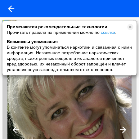
Валентина Спасская
Применяются рекомендательные технологии
added a photo
Прочитать правила их применении можно по
ссылке
.
19 Nov в 21:19
Возможны упоминания
В контенте могут упоминаться наркотики и связанная с ними
информация. Незаконное потребление наркотических
средств, психотропных веществ и их аналогов причиняет
вред здоровью, их незаконный оборот запрещён и влечёт
установленную законодательством ответственность