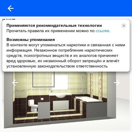
umnikov.ru
Применяются рекомендательные технологии
added a photo
Прочитать правила их применении можно по
ссылке
.
16 Nov в 09:37
Возможны упоминания
В контенте могут упоминаться наркотики и связанная с ними
информация. Незаконное потребление наркотических
средств, психотропных веществ и их аналогов причиняет
вред здоровью, их незаконный оборот запрещён и влечёт
установленную законодательством ответственность