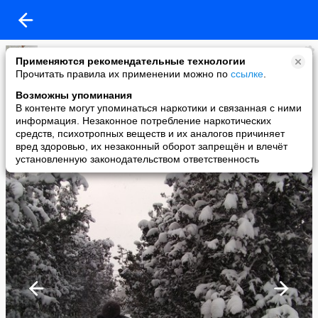
нет
Применяются рекомендательные технологии
added a photo
Прочитать правила их применении можно по
ссылке
.
09 Dec в 22:33
Возможны упоминания
В контенте могут упоминаться наркотики и связанная с ними
информация. Незаконное потребление наркотических
средств, психотропных веществ и их аналогов причиняет
вред здоровью, их незаконный оборот запрещён и влечёт
установленную законодательством ответственность