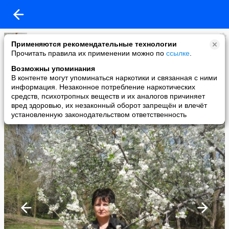
нет
Применяются рекомендательные технологии
added a photo
Прочитать правила их применении можно по
ссылке
.
10 Apr в 17:17
Возможны упоминания
В контенте могут упоминаться наркотики и связанная с ними
информация. Незаконное потребление наркотических
средств, психотропных веществ и их аналогов причиняет
вред здоровью, их незаконный оборот запрещён и влечёт
установленную законодательством ответственность