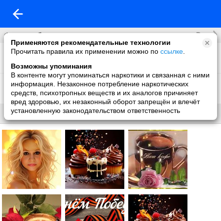
Все
Фотоальбомы
Применяются рекомендательные технологии
Прочитать правила их применении можно по
ссылке
.
Фон на обложку
129 фото
Возможны упоминания
В контенте могут упоминаться наркотики и связанная с ними
Фото со мной
информация. Незаконное потребление наркотических
17 фото
средств, психотропных веществ и их аналогов причиняет
вред здоровью, их незаконный оборот запрещён и влечёт
установленную законодательством ответственность
Все
Без названия