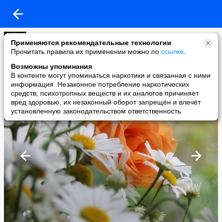
***
Применяются рекомендательные технологии
added a photo
Прочитать правила их применении можно по
ссылке
.
24 Nov в 20:43
Возможны упоминания
В контенте могут упоминаться наркотики и связанная с ними
информация. Незаконное потребление наркотических
средств, психотропных веществ и их аналогов причиняет
вред здоровью, их незаконный оборот запрещён и влечёт
установленную законодательством ответственность