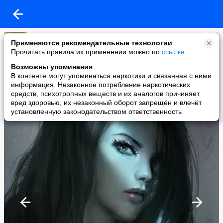
Светлана
Применяются рекомендательные технологии
added a photo
Прочитать правила их применении можно по
ссылке
.
15 Feb в 15:13
Возможны упоминания
В контенте могут упоминаться наркотики и связанная с ними
информация. Незаконное потребление наркотических
средств, психотропных веществ и их аналогов причиняет
вред здоровью, их незаконный оборот запрещён и влечёт
установленную законодательством ответственность