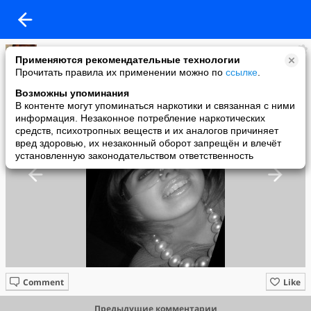
Татьяна Чернодирова
Применяются рекомендательные технологии
added a photo
Прочитать правила их применении можно по
ссылке
.
08 Mar в 21:26
Возможны упоминания
В контенте могут упоминаться наркотики и связанная с ними
информация. Незаконное потребление наркотических
средств, психотропных веществ и их аналогов причиняет
вред здоровью, их незаконный оборот запрещён и влечёт
установленную законодательством ответственность
Comment
Like
Предыдущие комментарии