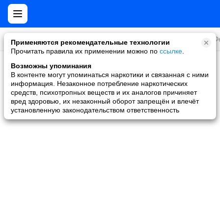
Все игры
Стратегии
Слоты и покер
Ролевые
Ф
Применяются рекомендательные технологии
Прочитать правила их применении можно по
ссылке
.
Возможны упоминания
Скидки и акции
В контенте могут упоминаться наркотики и связанная с ними
информация. Незаконное потребление наркотических
Ни одной игры не найдено
средств, психотропных веществ и их аналогов причиняет
вред здоровью, их незаконный оборот запрещён и влечёт
установленную законодательством ответственность