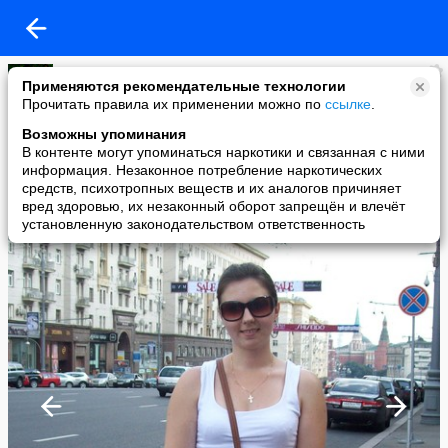
Татьяна Носкова
Применяются рекомендательные технологии
added a photo
Прочитать правила их применении можно по
ссылке
.
16 Jul в 21:19
Возможны упоминания
В контенте могут упоминаться наркотики и связанная с ними
информация. Незаконное потребление наркотических
средств, психотропных веществ и их аналогов причиняет
вред здоровью, их незаконный оборот запрещён и влечёт
установленную законодательством ответственность