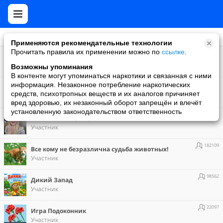
Применяются рекомендательные технологии
Прочитать правила их применении можно по
ссылке
.
3262
"Открытки и Подарки Друзьям в Гостевые"
Участник
Возможны упоминания
В контенте могут упоминаться наркотики и связанная с ними
111262
информация. Незаконное потребление наркотических
"Райский сад" официальное сообщество игры
средств, психотропных веществ и их аналогов причиняет
Участник
вред здоровью, их незаконный оборот запрещён и влечёт
установленную законодательством ответственность
15162
Баба Яга и все, все, все!
Участник
182109
Все кому не безразлична судьба животных!
Участник
98562
Дикий Запад
Участник
22097
Игра Подоконник
Участник