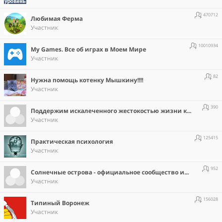
470712
Любимая Ферма
Участник
10010934
Мy Games. Все об играх в Моем Мире
Участник
82
Нужна помощь котенку Мышкину!!!!
Участник
390
Поддержим искалеченного жестокостью жизни котёнка, Мышкина|™
Участник
125415
Практическая психология
Участник
952
Солнечные острова - официальное сообщество игры
Участник
156028
Типиный Воронеж
Участник