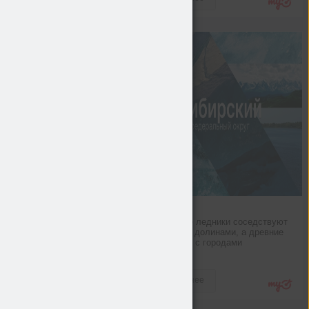
Сибирь
Тут горные ледники соседствуют 
с речными долинами, а древние 
курганы — с городами
Новости
Подробнее