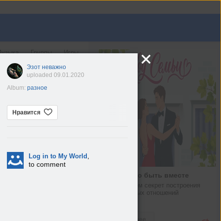
узыка
Группы
Игры
Эзот неважно
uploaded 09.01.2020
Album:
разное
Нравится
,
Log in to My World
to comment
Искусство быть вместе
Раскрываем секрет построения 
гармоничных отношений
Леди
Подробнее