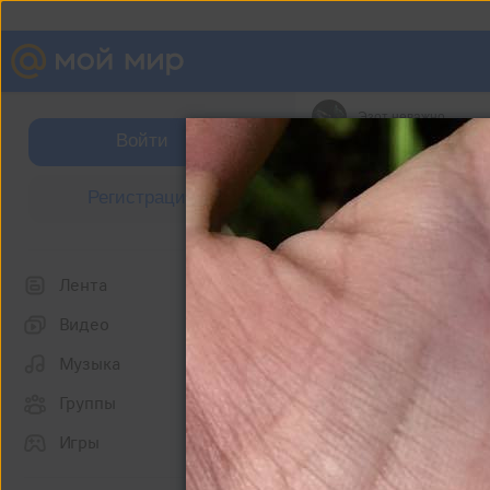
Эзот неважно
Войти
Фотографии
Регистрация
разное
Лента
разное
Видео
Музыка
Группы
Игры