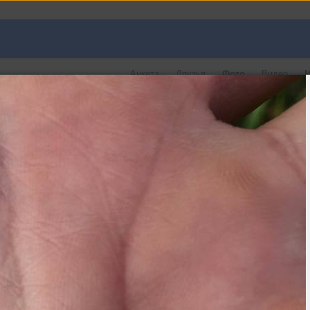
Анкета
Друзья
Фото
Видео
М