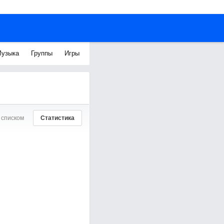
узыка
Группы
Игры
 списком
Статистика